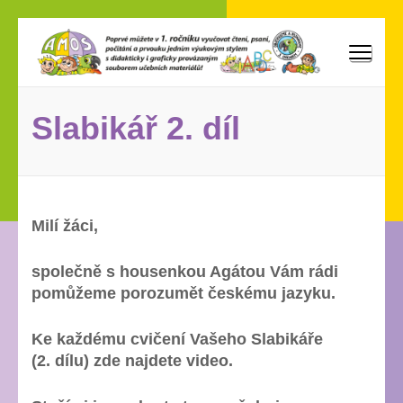
Přeskočit
na
obsah
AMOS
Poprvé můžete vyučovat v 1. ročníku čtení, psaní, počítání
(stiskněte
a prvouku jedním výukovým stylem s didakticky i graficky
Enter)
provázaným souborem učebních materiálů!
Slabikář 2. díl
Milí žáci,
společně s housenkou Agátou Vám rádi
pomůžeme porozumět českému jazyku.
Ke každému cvičení Vašeho Slabikáře
(2. dílu) zde najdete video.