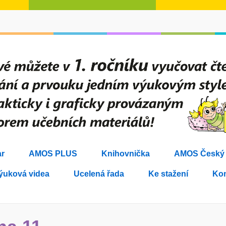
r
AMOS PLUS
Knihovnička
AMOS Český j
ýuková videa
Ucelená řada
Ke stažení
Kon