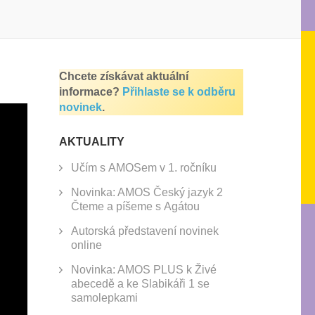
Chcete získávat aktuální
informace?
Přihlaste se k odběru
novinek
.
AKTUALITY
Učím s AMOSem v 1. ročníku
Novinka: AMOS Český jazyk 2
Čteme a píšeme s Agátou
Autorská představení novinek
online
Novinka: AMOS PLUS k Živé
abecedě a ke Slabikáři 1 se
samolepkami