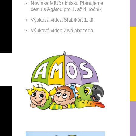
Novinka MIUč+ k tisku Plánujeme
cestu s Agátou pro 1. až 4. ročník
Výuková videa Slabikář, 1. díl
Výuková videa Živá abeceda