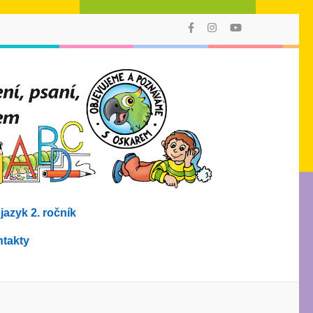
AMO
Poprvé můžete
vyučovat
v 1. ročníku
čtení, psaní,
počítání
a prvouku
jedním
výukovým
stylem
s didakticky
i graficky
provázaným
azyk 2. ročník
souborem
učebních
materiálů!
takty