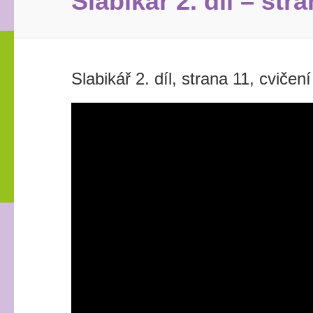
Slabikář 2. díl – str
Slabikář 2. díl, strana 11, cvičení