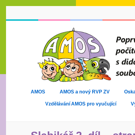
Přeskočit
na
obsah
(stiskněte
Enter)
AMOS
AMOS a nový RVP ZV
Oska
Vzdělávání AMOS pro vyučující
V