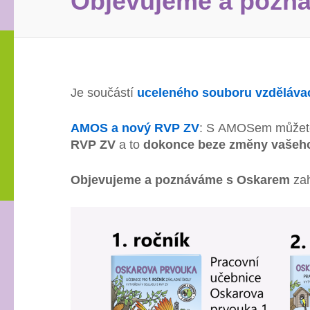
Objevujeme a pozn
Je součástí
uceleného souboru vzděláva
AMOS a nový RVP ZV
: S AMOSem můžete 
RVP ZV
a to
dokonce beze změny vašeh
Objevujeme a poznáváme s Oskarem
zah