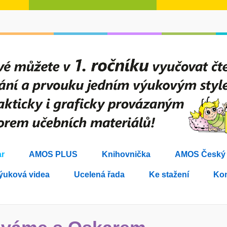
r
AMOS PLUS
Knihovnička
AMOS Český j
ýuková videa
Ucelená řada
Ke stažení
Kon