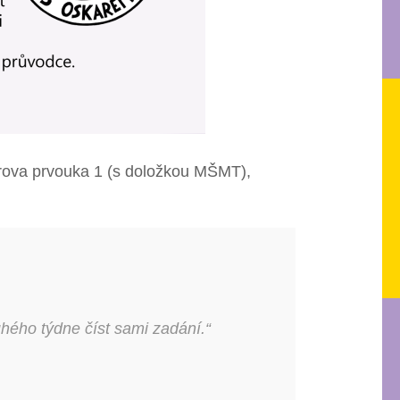
arova prvouka 1 (s doložkou MŠMT),
hého týdne číst sami zadání.“