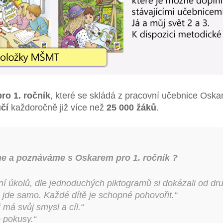
o 1. ročník
, které se skládá z pracovní učebnice Osk
učí
každoročně již více než
25 000 žáků
.
eme a poznáváme s Oskarem
pro 1. ročník
?
í úkolů, dle jednoduchých piktogramů si dokázali od dru
de samo. Každé dítě je schopné pohovořit.“
 má svůj smysl a cíl.“
 pokusy.“