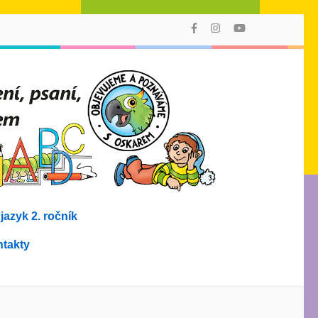
AMO
Poprvé můžete
vyučovat
v 1. ročníku
čtení, psaní,
počítání
a prvouku
jedním
výukovým
stylem
s didakticky
i graficky
provázaným
azyk 2. ročník
souborem
učebních
materiálů!
takty