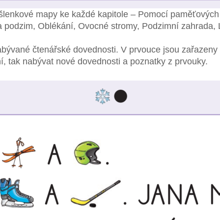
 myšlenkové mapy ke každé kapitole – Pomocí paměťovýc
a podzim, Oblékání, Ovocné stromy, Podzimní zahrada, 
ývané čtenářské dovednosti. V prvouce jsou zařazeny po
í, tak nabývat nové dovednosti a poznatky z prvouky.