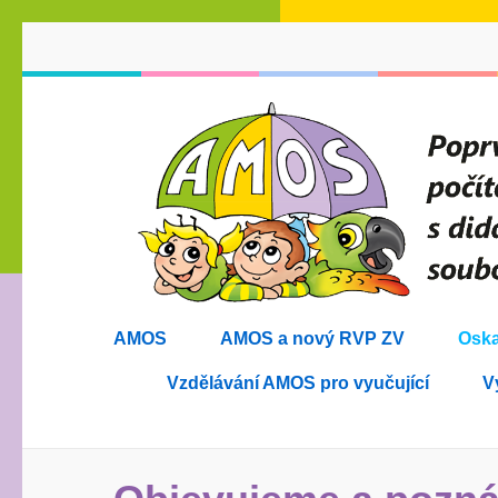
Přeskočit
na
obsah
(stiskněte
Enter)
AMOS
AMOS a nový RVP ZV
Oska
Vzdělávání AMOS pro vyučující
V