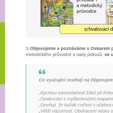
S
Objevujeme a poznáváme s Oskarem pr
metodického průvodce a sady pokusů,
se 
Co vyučující oceňují na Objevuj
„Rychlou samostatnost žáků při řešen
„Opakování s myšlenkovými mapami j
„Oceňuji, že každé cvičení v učebnici
„Větší názornost. Obohacení výuky o