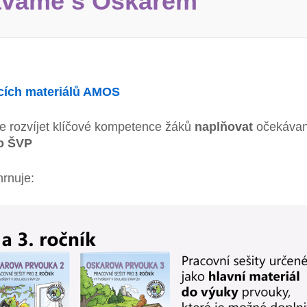
áváme s Oskarem
cích materiálů AMOS
rozvíjet klíčové kompetence žáků
naplňovat
očekávané
o ŠVP
rnuje: