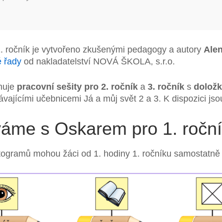
 ročník je vytvořeno zkušenými pedagogy a autory
Ale
é řady
od nakladatelství NOVÁ ŠKOLA, s.r.o.
nuje
pracovní sešity pro 2. ročník
a
3. ročník
s
dolož
ávajícími učebnicemi Já a můj svět 2 a 3. K dispozici js
me s Oskarem pro 1. ročník
ogramů mohou žáci od 1. hodiny 1. ročníku samostatně 