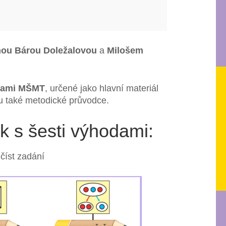
nou Bárou Doležalovou
a
Milošem
kami MŠMT
, určené jako hlavní materiál
ou také metodické průvodce.
 s šesti výhodami:
číst zadání