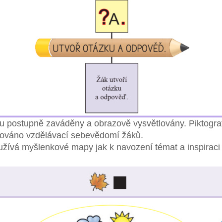
u postupně zaváděny a obrazově vysvětlovány. Piktograf
osilováno vzdělávací sebevědomí žáků.
žívá myšlenkové mapy jak k navození témat a inspiraci 