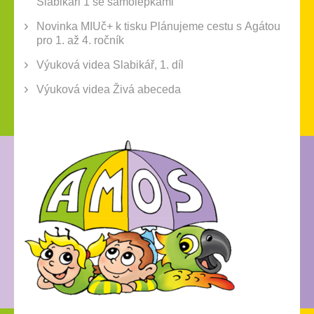
Slabikáři 1 se samolepkami
Novinka MIUč+ k tisku Plánujeme cestu s Agátou
pro 1. až 4. ročník
Výuková videa Slabikář, 1. díl
Výuková videa Živá abeceda