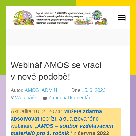
Přeskočit
na
obsah
AMOS
Poprvé můžete vyučovat v 1. ročníku čtení, psaní, počítání
(stiskněte
a prvouku jedním výukovým stylem s didakticky i graficky
Enter)
provázaným souborem učebních materiálů!
Webinář AMOS se vrací
v nové podobě!
Autor:
AMOS_ADMIN
Dne
15. 6. 2023
na
V
Webináře
Zanechat komentář
Webinář
Aktualita 10. 2. 2024:
Můžete
zdarma
AMOS
absolvovat
reprízu aktualizovaného
se
webináře
„
AMOS – soubor vzdělávacích
vrací
materiálů pro 1. ročník
“
z
června 2023
v nové