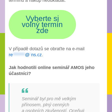
termínu a nákup neodkládat.
Vyberte si
volný termín
zde
V případě dotazů se obraťte na e-mail
re
*******
@
*
ns.cz
.
Jak hodnotili online seminář AMOS jeho
účastníci?
Seminář byl pro mě velkým
přínosem, plný cenných
a osobních zkušeností. Oceňuji