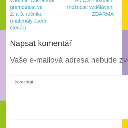
Navigace
Webinář Čtenářská
AMOS – aktuální
pro
gramotnost ve
možnosti vzdělávání
příspěvek
2. a 3. ročníku
ZDARMA
(materiály Jsem
čtenář)
Napsat komentář
Vaše e-mailová adresa nebude zv