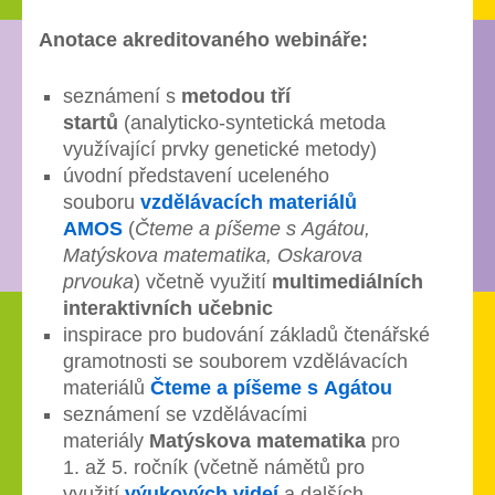
Anotace akreditovaného webináře:
seznámení s
metodou tří
startů
(analyticko-syntetická metoda
využívající prvky genetické metody)
úvodní představení uceleného
souboru
vzdělávacích materiálů
AMOS
(
Čteme a píšeme s Agátou,
Matýskova matematika, Oskarova
prvouka
) včetně využití
multimediálních
interaktivních učebnic
inspirace pro budování základů čtenářské
gramotnosti se souborem vzdělávacích
materiálů
Čteme a píšeme s Agátou
seznámení se vzdělávacími
materiály
Matýskova matematika
pro
1. až 5. ročník (včetně námětů pro
využití
výukových videí
a dalších