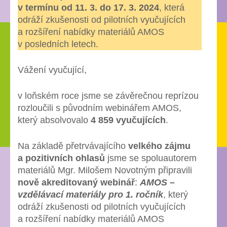
v termínu od 11. 3. do 17. 3. 2024
, která
podobě!
odráží zkušenosti od pilotních vyučujících
a rozšíření nabídky materiálů AMOS
v posledních letech.
Vážení vyučující,
v loňském roce jsme se závěrečnou reprízou
rozloučili s původním webinářem AMOS,
který absolvovalo
4 859 vyučujících
.
Na základě přetrvávajícího
velkého zájmu
a pozitivních ohlasů
jsme se spoluautorem
materiálů Mgr. Milošem Novotným připravili
nově akreditovaný webinář
:
AMOS –
vzdělávací materiály pro 1. ročník
, který
odráží zkušenosti od pilotních vyučujících
a rozšíření nabídky materiálů AMOS