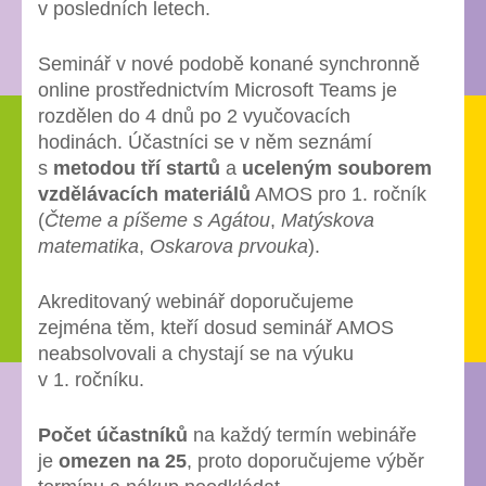
v posledních letech.
Seminář v nové podobě konané synchronně
online prostřednictvím Microsoft Teams je
rozdělen do 4 dnů po 2 vyučovacích
hodinách. Účastníci se v něm seznámí
s
metodou tří startů
a
uceleným souborem
vzdělávacích materiálů
AMOS pro 1. ročník
(
Čteme a píšeme s Agátou
,
Matýskova
matematika
,
Oskarova prvouka
).
Akreditovaný webinář doporučujeme
zejména těm, kteří dosud seminář AMOS
neabsolvovali a chystají se na výuku
v 1. ročníku.
Počet účastníků
na každý termín webináře
je
omezen na 25
, proto doporučujeme výběr