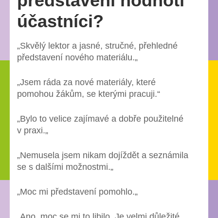
představení hodnotí
účastníci?
„Skvělý lektor a jasné, stručné, přehledné
představení nového materiálu.„
„Jsem ráda za nové materiály, které
pomohou žákům, se kterými pracuji.“
„Bylo to velice zajímavé a dobře použitelné
v praxi.„
„Nemusela jsem nikam dojíždět a seznámila
se s dalšími možnostmi.„
„Moc mi představení pomohlo.„
„Ano, moc se mi to libilo. Je velmi důležité