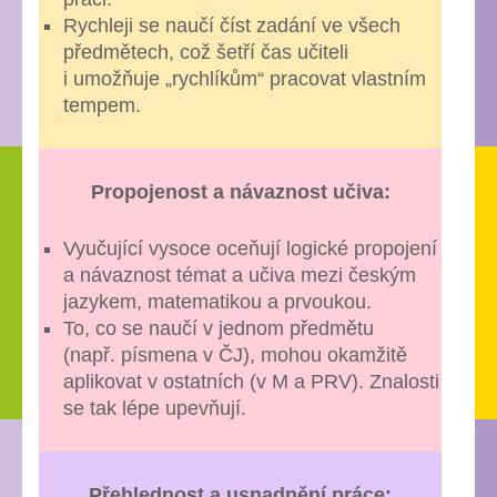
Rychleji se naučí číst zadání ve všech
předmětech, což šetří čas učiteli
i umožňuje „rychlíkům“ pracovat vlastním
tempem.
Propojenost a návaznost učiva:
Vyučující vysoce oceňují logické propojení
a návaznost témat a učiva mezi českým
jazykem, matematikou a prvoukou.
To, co se naučí v jednom předmětu
(např. písmena v ČJ), mohou okamžitě
aplikovat v ostatních (v M a PRV). Znalosti
se tak lépe upevňují.
Přehlednost a usnadnění práce: