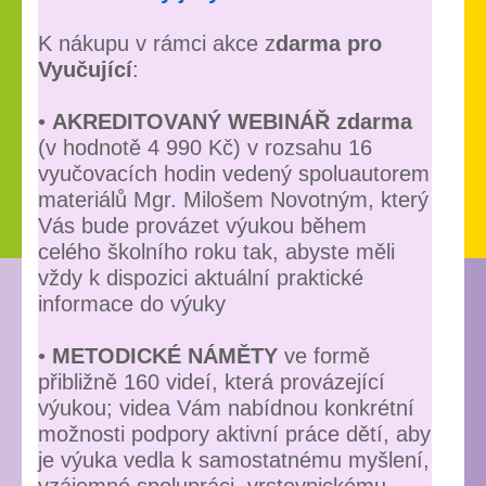
K nákupu v rámci akce z
darma pro
Vyučující
:
•
AKREDITOVANÝ WEBINÁŘ zdarma
(v hodnotě 4 990 Kč) v rozsahu 16
vyučovacích hodin vedený spoluautorem
materiálů Mgr. Milošem Novotným, který
Vás bude provázet výukou během
celého školního roku tak, abyste měli
vždy k dispozici aktuální praktické
informace do výuky
•
METODICKÉ NÁMĚTY
ve formě
přibližně 160 videí, která provázející
výukou; videa Vám nabídnou konkrétní
možnosti podpory aktivní práce dětí, aby
je výuka vedla k samostatnému myšlení,
vzájemné spolupráci, vrstevnickému