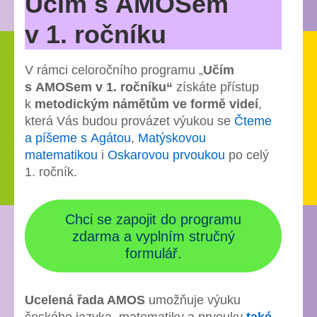
Učím s AMOSem
v 1. ročníku
V rámci celoročního programu „
Učím
s AMOSem v 1. ročníku“
získáte přístup
k
metodickým námětům ve formě videí
,
která Vás budou provázet výukou se
Čteme
a píšeme s Agátou
,
Matýskovou
matematikou
i
Oskarovou prvoukou
po celý
1. ročník.
Chci se zapojit do programu
zdarma a vyplním stručný
formulář.
Ucelená řada AMOS
umožňuje výuku