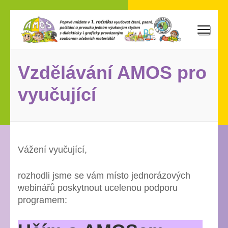
Přeskočit
na
obsah
AMOS
Poprvé můžete vyučovat v 1. ročníku čtení, psaní, počítání
(stiskněte
a prvouku jedním výukovým stylem s didakticky i graficky
Enter)
provázaným souborem učebních materiálů!
Vzdělávání AMOS pro
vyučující
Vážení vyučující,
rozhodli jsme se vám místo jednorázových
webinářů poskytnout ucelenou podporu
programem: