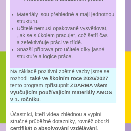
Materiály jsou přehledné a mají jednotnou
strukturu.
Učitelé nemusí opakovaně vysvětlovat,
„jak se s úkolem pracuje“, což šetří čas
a zefektivňuje práci ve třídě.
Snazší příprava pro učitele díky jasné
struktuře a logice práce.
Na základě pozitivní zpětné vazby jsme se
rozhodli
také ve školním roce 2026/2027
tento program zpřístupnit
ZDARMA všem
vyučujícím používajícím materiály AMOS
v 1. ročníku
.
Účastníci, kteří videa zhlédnou a vyplní
stručné průběžné dotazníky, rovněž obdrží
certifikát o absolvování vzdělávání
.