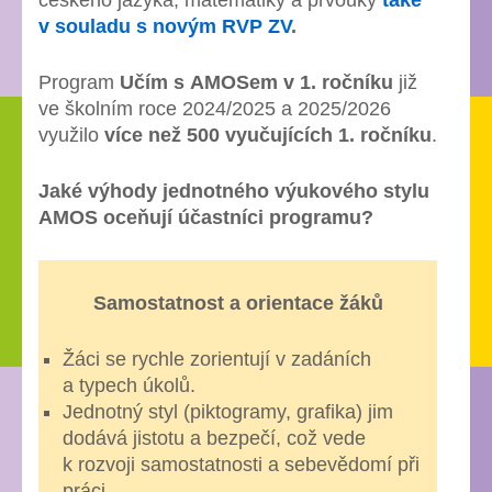
českého jazyka, matematiky a prvouky
také
v souladu s novým RVP ZV
.
Program
Učím s AMOSem v 1. ročníku
již
ve školním roce 2024/2025 a 2025/2026
využilo
více než 500 vyučujících 1. ročníku
.
Jaké výhody jednotného výukového stylu
AMOS oceňují účastníci programu?
Samostatnost a orientace žáků
Žáci se rychle zorientují v zadáních
a typech úkolů.
Jednotný styl (piktogramy, grafika) jim
dodává jistotu a bezpečí, což vede
k rozvoji samostatnosti a sebevědomí při
práci.