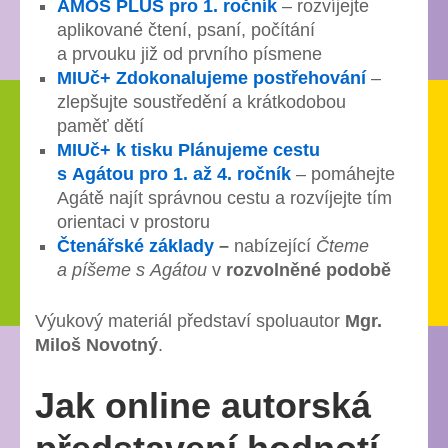
AMOS PLUS pro 1. ročník
– rozvíjejte
aplikované čtení, psaní, počítání
a prvouku již od prvního písmene
MIUč+ Zdokonalujeme postřehování
–
zlepšujte soustředění a krátkodobou
paměť dětí
MIUč+ k tisku Plánujeme cestu
s Agátou pro 1. až 4. ročník
– pomáhejte
Agátě najít správnou cestu a rozvíjejte tím
orientaci v prostoru
Čtenářské základy
–
nabízející
Čteme
a píšeme s Agátou
v
rozvolněné podobě
Výukový materiál představí spoluautor
Mgr.
Miloš Novotný
.
Jak online autorská