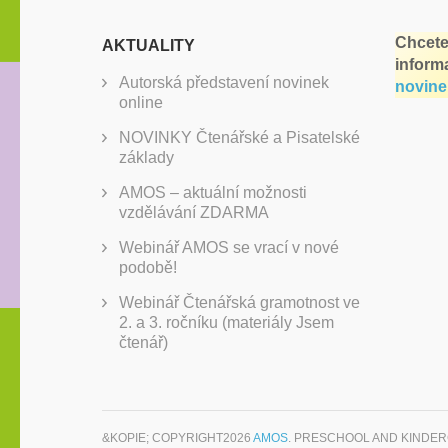
Chcete
AKTUALITY
inform
Autorská představení novinek
novine
online
NOVINKY Čtenářské a Pisatelské
základy
AMOS – aktuální možnosti
vzdělávání ZDARMA
Webinář AMOS se vrací v nové
podobě!
Webinář Čtenářská gramotnost ve
2. a 3. ročníku (materiály Jsem
čtenář)
&KOPIE; COPYRIGHT2026
AMOS
. PRESCHOOL AND KINDE