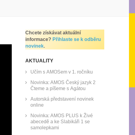
Chcete získávat aktuální
informace?
Přihlaste se k odběru
novinek
.
AKTUALITY
Učím s AMOSem v 1. ročníku
Novinka: AMOS Český jazyk 2
Čteme a píšeme s Agátou
Autorská představení novinek
online
Novinka: AMOS PLUS k Živé
abecedě a ke Slabikáři 1 se
samolepkami