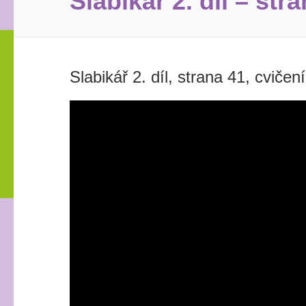
Slabikář 2. díl – str
Slabikář 2. díl, strana 41, cvičení