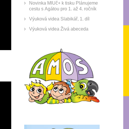
Novinka MIUč+ k tisku Plánujeme
cestu s Agátou pro 1. až 4. ročník
Výuková videa Slabikář, 1. díl
Výuková videa Živá abeceda