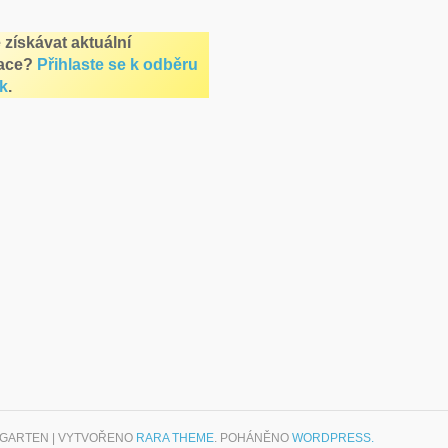
 získávat aktuální
ace?
Přihlaste se k odběru
k
.
RGARTEN | VYTVOŘENO
RARA THEME
. POHÁNĚNO
WORDPRESS.