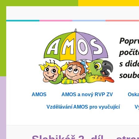
Přeskočit
na
obsah
(stiskněte
Enter)
AMOS
AMOS a nový RVP ZV
Oska
Vzdělávání AMOS pro vyučující
V