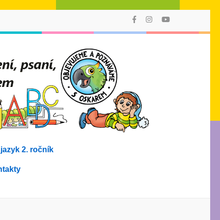
AMO
Poprvé můžete
vyučovat
v 1. ročníku
čtení, psaní,
počítání
a prvouku
jedním
výukovým
stylem
s didakticky
i graficky
provázaným
azyk 2. ročník
souborem
učebních
materiálů!
takty