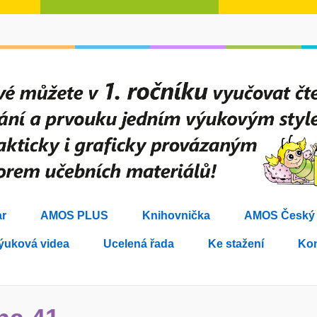
r
AMOS PLUS
Knihovnička
AMOS Český j
ýuková videa
Ucelená řada
Ke stažení
Kon