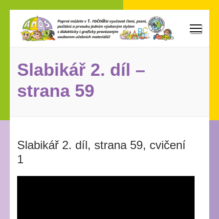
Přeskočit
na
obsah
AMOS
Poprvé můžete vyučovat v 1. ročníku čtení, psaní, počítání
(stiskněte
a prvouku jedním výukovým stylem s didakticky i graficky
Enter)
provázaným souborem učebních materiálů!
Slabikář 2. díl –
strana 59
Slabikář 2. díl, strana 59, cvičení
1