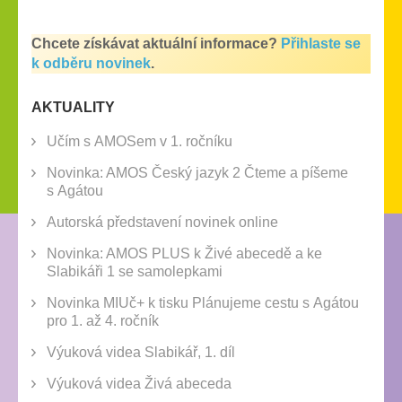
Chcete získávat aktuální informace?
Přihlaste se
k odběru novinek
.
AKTUALITY
Učím s AMOSem v 1. ročníku
Novinka: AMOS Český jazyk 2 Čteme a píšeme
s Agátou
Autorská představení novinek online
Novinka: AMOS PLUS k Živé abecedě a ke
Slabikáři 1 se samolepkami
Novinka MIUč+ k tisku Plánujeme cestu s Agátou
pro 1. až 4. ročník
Výuková videa Slabikář, 1. díl
Výuková videa Živá abeceda