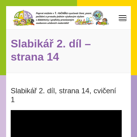
Přeskočit
na
obsah
AMOS
Poprvé můžete vyučovat v 1. ročníku čtení, psaní, počítání
(stiskněte
a prvouku jedním výukovým stylem s didakticky i graficky
Enter)
provázaným souborem učebních materiálů!
Slabikář 2. díl –
strana 14
Slabikář 2. díl, strana 14, cvičení
1