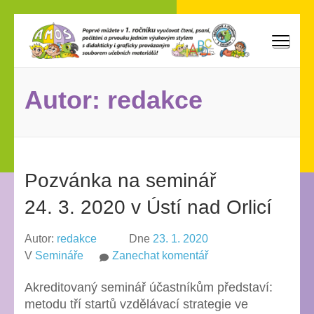
Přeskočit
na
obsah
AMOS
Poprvé můžete vyučovat v 1. ročníku čtení, psaní, počítání
(stiskněte
a prvouku jedním výukovým stylem s didakticky i graficky
Enter)
provázaným souborem učebních materiálů!
Autor:
redakce
Pozvánka na seminář
24. 3. 2020 v Ústí nad Orlicí
Autor:
redakce
Dne
23. 1. 2020
na
V
Semináře
Zanechat komentář
Pozvánka
Akreditovaný seminář účastníkům představí:
na
metodu tří startů vzdělávací strategie ve
seminář