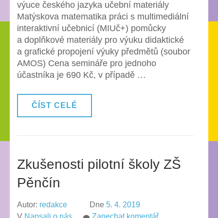
výuce českého jazyka učební materiály
24. 3. 2020
Matýskova matematika práci s multimediální
v Ústí
interaktivní učebnicí (MIUč+) pomůcky
nad
a doplňkové materiály pro výuku didaktické
Orlicí
a grafické propojení výuky předmětů (soubor
AMOS) Cena semináře pro jednoho
účastníka je 690 Kč, v případě …
ČÍST CELÉ
Zkušenosti pilotní školy ZŠ
Pěnčín
Autor:
redakce
Dne
5. 4. 2019
na
V
Napsali o nás
Zanechat komentář