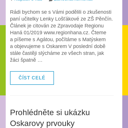
Zkušenosti
Rádi bychom se s Vámi podělili o zkušenosti
pilotní
paní učitelky Lenky Lošťákové ze ZŠ Pěnčín.
školy
Článek je citován ze Zpravodaje Regionu
ZŠ
Haná 01/2019 www.regionhana.cz. Čteme
Pěnčín
a píšeme s Agátou, počítáme s Matýskem
a objevujeme s Oskarem V poslední době
stále častěji slýcháme ze všech stran, jak
žáci špatně …
ČÍST CELÉ
Prohlédněte si ukázku
Oskarovy prvouky