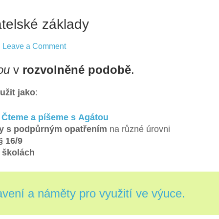
telské základy
on
Leave a Comment
NOVINKY
ou
v
rozvolněné podobě
.
Čtenářské
a Pisatelské
žit jako
:
základy
í
Čteme a píšeme s Agátou
y s podpůrným opatřením
na různé úrovni
§ 16/9
 školách
vení a náměty pro využití ve výuce.