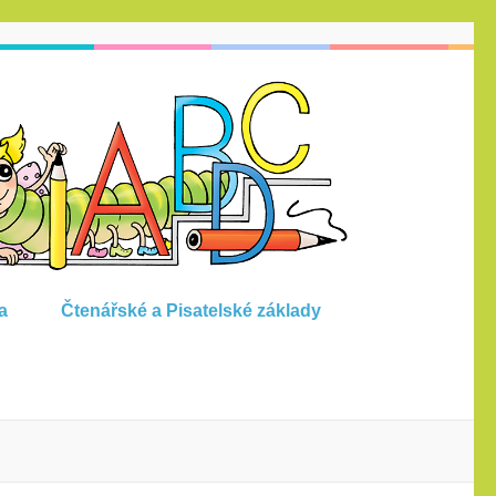
Čteme
ČESKÝ JAZYK
PRO 1.
a píšem
ROČNÍK ZŠ
vytvořeno
s Agát
v souladu
s RVP ZV
a
Čtenářské a Pisatelské základy