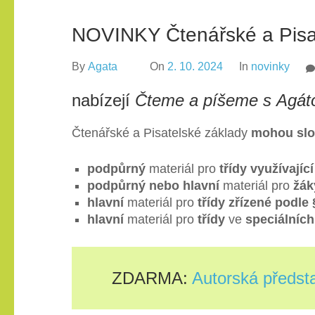
NOVINKY Čtenářské a Pisa
By
Agata
On
2. 10. 2024
In
novinky
nabízejí
Čteme a píšeme s Agát
Čtenářské a Pisatelské základy
mohou slou
podpůrný
materiál pro
třídy využívajíc
podpůrný nebo hlavní
materiál pro
žák
hlavní
materiál pro
třídy zřízené podle 
hlavní
materiál pro
třídy
ve
speciálních
ZDARMA:
Autorská předsta