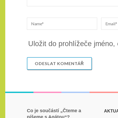
Uložit do prohlížeče jméno,
Co je součástí „Čteme a
AKTUA
píšeme s Agátou“?