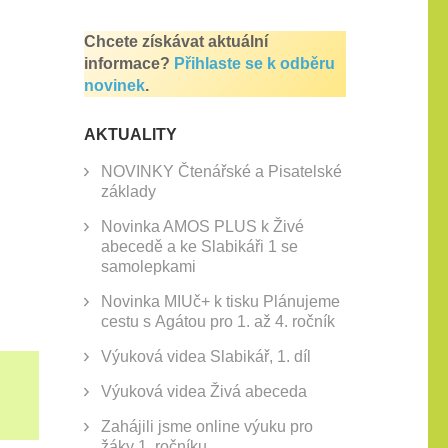
Chcete získávat aktuální
informace?
Přihlaste se k odběru
novinek
.
AKTUALITY
NOVINKY Čtenářské a Pisatelské
základy
Novinka AMOS PLUS k Živé
abecedě a ke Slabikáři 1 se
samolepkami
Novinka MIUč+ k tisku Plánujeme
cestu s Agátou pro 1. až 4. ročník
Výuková videa Slabikář, 1. díl
Výuková videa Živá abeceda
Zahájili jsme online výuku pro
žáky 1. ročníku