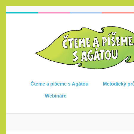
Skip
to
content
(Press
Enter)
Čteme a píšeme s Agátou
Metodický pr
Webináře