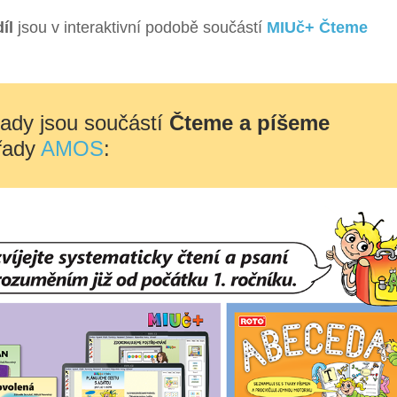
íl
jsou v interaktivní podobě součástí
MIUč+ Čteme
lady jsou součástí
Čteme a píšeme
řady
AMOS
: