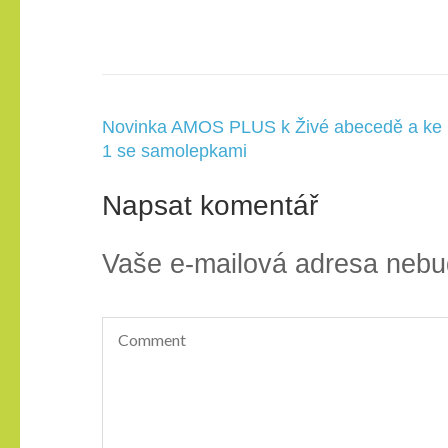
Navigace
Novinka AMOS PLUS k Živé abecedě a ke S
pro
1 se samolepkami
příspěvek
Napsat komentář
Vaše e-mailová adresa nebu