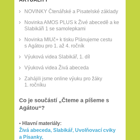
NOVINKY Čtenářské a Pisatelské základy
Novinka AMOS PLUS k Živé abecedě a ke
Slabikáři 1 se samolepkami
Novinka MIUč+ k tisku Plánujeme cestu
s Agátou pro 1. až 4. ročník
Výuková videa Slabikář, 1. díl
Výuková videa Živá abeceda
Zahájili jsme online výuku pro žáky
1. ročníku
Co je součástí „Čteme a píšeme s
Agátou“?
•
Hlavní materiály:
Živá abeceda, Slabikář, Uvolňovací cviky
a Písanky,