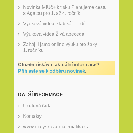
Novinka MIUč+ k tisku Plánujeme cestu
s Agátou pro 1. až 4. ročník
Výuková videa Slabikář, 1. díl
Výuková videa Živá abeceda
Zahájili jsme online výuku pro žáky
1. ročníku
Chcete získávat aktuální informace?
Přihlaste se k odběru novinek
.
DALŠÍ INFORMACE
Ucelená řada
Kontakty
www.matyskova-matematika.cz