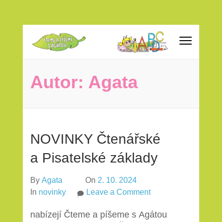
Skip
to
Čteme a píšeme s Agátou
content
ČESKÝ JAZYK PRO 1. ROČNÍK ZŠ vytvořeno v souladu
(Press
s RVP ZV
Autor:
Agata
Enter)
NOVINKY Čtenářské
a Pisatelské základy
By
Agata
On
2. 10. 2024
on
In
novinky
Leave a Comment
NOVINKY
nabízejí Čteme a píšeme s Agátou
Čtenářské