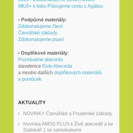
MIUč+ k tisku Plánujeme cestu s Agátou
•
Podpůrné materiály:
Zdokonalujeme čtení
Čtenářské základy
Zdokonalujeme psaní
•
Doplňkové materiály:
Poznáváme abecedu
stavebnice
Roto Abeceda
a mnoho dalších
doplňkových materiálů
a pomůcek
AKTUALITY
NOVINKY Čtenářské a Pisatelské základy
Novinka AMOS PLUS k Živé abecedě a ke
Slabikáři 1 se samolepkami