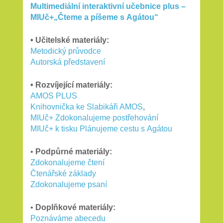
Multimediální interaktivní učebnice plus –
MIUč+„Čteme a píšeme s Agátou“
• Učitelské materiály:
Metodický průvodce
Autorská představení
• Rozvíjející materiály:
AMOS PLUS
Knihovnička ke Slabikáři AMOS
,
MIUč+ Zdokonalujeme postřehování
MIUč+ k tisku Plánujeme cestu s Agátou
•
Podpůrné materiály:
Zdokonalujeme čtení
Čtenářské základy
Zdokonalujeme psaní
•
Doplňkové materiály:
Poznáváme abecedu