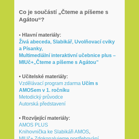
Co je součástí „Čteme a píšeme s
Agátou“?
•
Hlavní materiály:
Živá abeceda, Slabikář, Uvolňovací cviky
a Písanky,
Multimediální interaktivní učebnice plus –
MIUč+„Čteme a píšeme s Agátou“
• Učitelské materiály:
Vzdělávací program zdarma
Učím s
AMOSem v 1. ročníku
Metodický průvodce
Autorská představení
• Rozvíjející materiály:
AMOS PLUS
Knihovnička ke Slabikáři AMOS
,
MIUč+ Zdokonalujeme postřehování