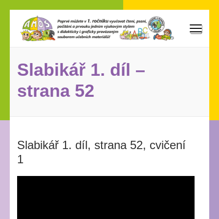
Přeskočit
na
obsah
AMOS
Poprvé můžete vyučovat v 1. ročníku čtení, psaní, počítání
(stiskněte
a prvouku jedním výukovým stylem s didakticky i graficky
Enter)
provázaným souborem učebních materiálů!
Slabikář 1. díl –
strana 52
Slabikář 1. díl, strana 52, cvičení
1