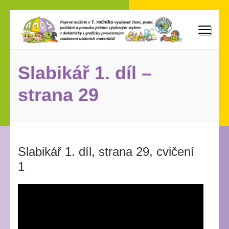
Přeskočit
na
obsah
AMOS
Poprvé můžete vyučovat v 1. ročníku čtení, psaní, počítání
(stiskněte
a prvouku jedním výukovým stylem s didakticky i graficky
Enter)
provázaným souborem učebních materiálů!
Slabikář 1. díl –
strana 29
Slabikář 1. díl, strana 29, cvičení
1