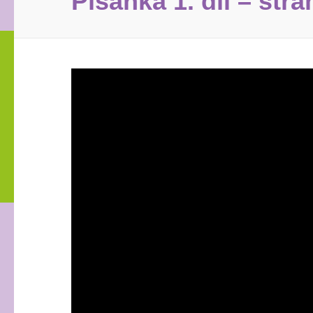
Písanka 1. díl – stra