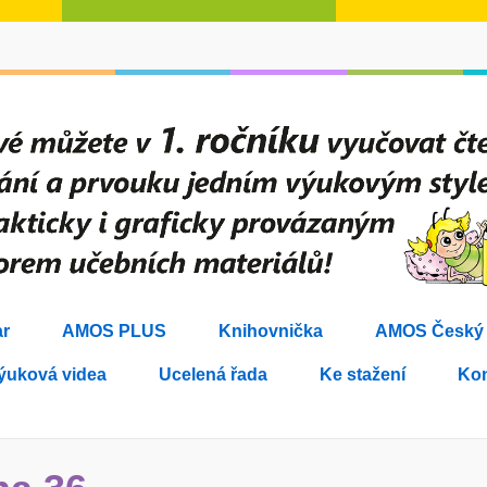
r
AMOS PLUS
Knihovnička
AMOS Český j
ýuková videa
Ucelená řada
Ke stažení
Kon