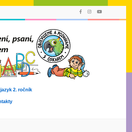
AMO
Poprvé můžete
vyučovat
v 1. ročníku
čtení, psaní,
počítání
a prvouku
jedním
výukovým
stylem
s didakticky
i graficky
provázaným
azyk 2. ročník
souborem
učebních
materiálů!
takty