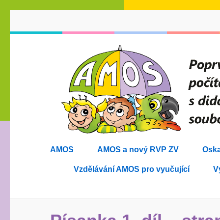
Přeskočit
na
obsah
(stiskněte
Enter)
AMOS
AMOS a nový RVP ZV
Oska
Vzdělávání AMOS pro vyučující
V