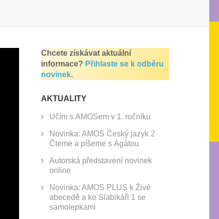
Chcete získávat aktuální
informace?
Přihlaste se k odběru
novinek
.
AKTUALITY
Učím s AMOSem v 1. ročníku
Novinka: AMOS Český jazyk 2
Čteme a píšeme s Agátou
Autorská představení novinek
online
Novinka: AMOS PLUS k Živé
abecedě a ke Slabikáři 1 se
samolepkami