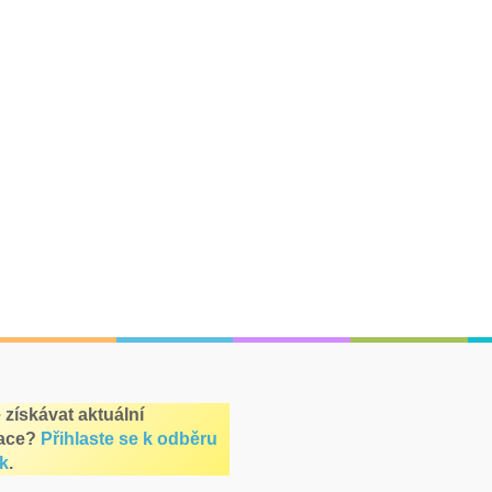
 získávat aktuální
ace?
Přihlaste se k odběru
k
.