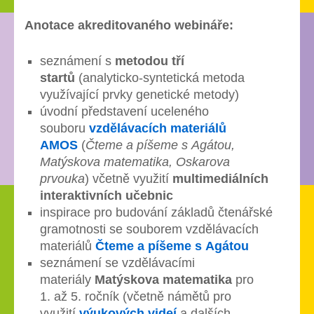
Anotace akreditovaného webináře:
seznámení s
metodou tří
startů
(analyticko-syntetická metoda
využívající prvky genetické metody)
úvodní představení uceleného
souboru
vzdělávacích materiálů
AMOS
(
Čteme a píšeme s Agátou,
Matýskova matematika, Oskarova
prvouka
) včetně využití
multimediálních
interaktivních učebnic
inspirace pro budování základů čtenářské
gramotnosti se souborem vzdělávacích
materiálů
Čteme a píšeme s Agátou
seznámení se vzdělávacími
materiály
Matýskova matematika
pro
1. až 5. ročník (včetně námětů pro
využití
výukových videí
a dalších