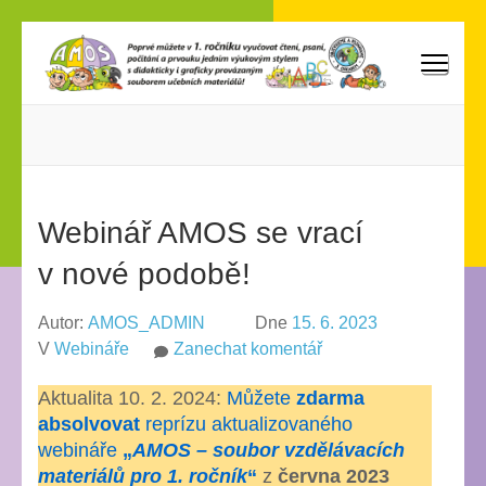
Přeskočit
na
obsah
AMOS
Poprvé můžete vyučovat v 1. ročníku čtení, psaní, počítání
(stiskněte
a prvouku jedním výukovým stylem s didakticky i graficky
Enter)
provázaným souborem učebních materiálů!
Webinář AMOS se vrací
v nové podobě!
Autor:
AMOS_ADMIN
Dne
15. 6. 2023
na
V
Webináře
Zanechat komentář
Webinář
Aktualita 10. 2. 2024:
Můžete
zdarma
AMOS
absolvovat
reprízu aktualizovaného
se
webináře
„
AMOS – soubor vzdělávacích
vrací
materiálů pro 1. ročník
“
z
června 2023
v nové