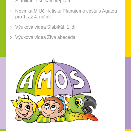
Slabikáři 1 se samolepkami
Novinka MIUč+ k tisku Plánujeme cestu s Agátou
pro 1. až 4. ročník
Výuková videa Slabikář, 1. díl
Výuková videa Živá abeceda