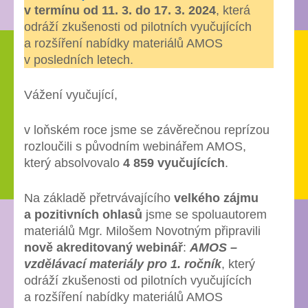
v termínu od 11. 3. do 17. 3. 2024
, která
podobě!
odráží zkušenosti od pilotních vyučujících
a rozšíření nabídky materiálů AMOS
v posledních letech.
Vážení vyučující,
v loňském roce jsme se závěrečnou reprízou
rozloučili s původním webinářem AMOS,
který absolvovalo
4 859 vyučujících
.
Na základě přetrvávajícího
velkého zájmu
a pozitivních ohlasů
jsme se spoluautorem
materiálů Mgr. Milošem Novotným připravili
nově akreditovaný webinář
:
AMOS –
vzdělávací materiály pro 1. ročník
, který
odráží zkušenosti od pilotních vyučujících
a rozšíření nabídky materiálů AMOS