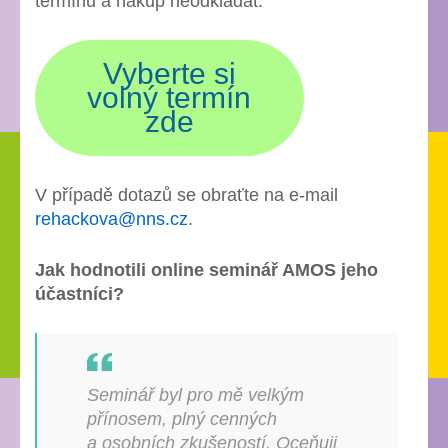
termínu a nákup neodkládat.
Vyberte si
volný termín
zde
V případě dotazů se obraťte na e-mail
rehackova@nns.cz
.
Jak hodnotili online seminář AMOS jeho
účastníci?
Seminář byl pro mě velkým
přínosem, plný cenných
a osobních zkušeností. Oceňuji