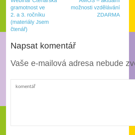
Navigace
Webinář Čtenářská
AMOS – aktuální
pro
gramotnost ve
možnosti vzdělávání
příspěvek
2. a 3. ročníku
ZDARMA
(materiály Jsem
čtenář)
Napsat komentář
Vaše e-mailová adresa nebude zv