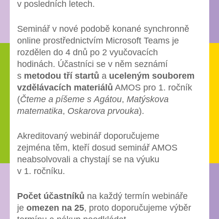
v posledních letech.
Seminář v nové podobě konané synchronně
online prostřednictvím Microsoft Teams je
rozdělen do 4 dnů po 2 vyučovacích
hodinách. Účastníci se v něm seznámí
s
metodou tří startů
a
uceleným souborem
vzdělávacích materiálů
AMOS pro 1. ročník
(
Čteme a píšeme s Agátou
,
Matýskova
matematika
,
Oskarova prvouka
).
Akreditovaný webinář doporučujeme
zejména těm, kteří dosud seminář AMOS
neabsolvovali a chystají se na výuku
v 1. ročníku.
Počet účastníků
na každý termín webináře
je
omezen na 25
, proto doporučujeme výběr