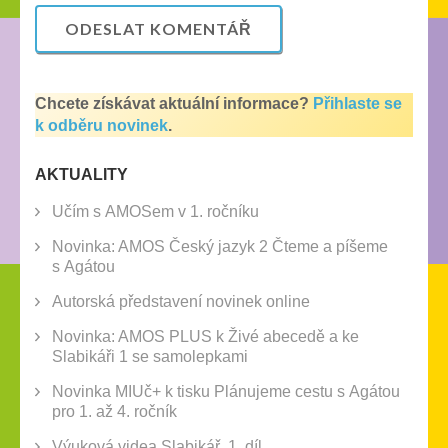
Chcete získávat aktuální informace?
Přihlaste se
k odběru novinek
.
AKTUALITY
Učím s AMOSem v 1. ročníku
Novinka: AMOS Český jazyk 2 Čteme a píšeme
s Agátou
Autorská představení novinek online
Novinka: AMOS PLUS k Živé abecedě a ke
Slabikáři 1 se samolepkami
Novinka MIUč+ k tisku Plánujeme cestu s Agátou
pro 1. až 4. ročník
Výuková videa Slabikář, 1. díl