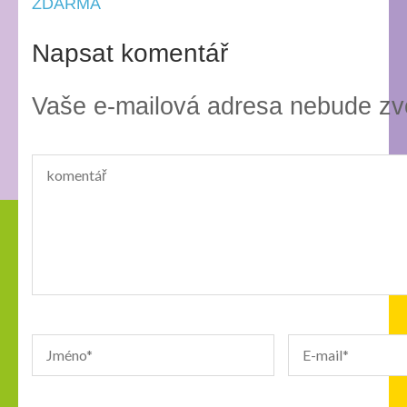
příspěvek
ZDARMA
Napsat komentář
Vaše e-mailová adresa nebude zv