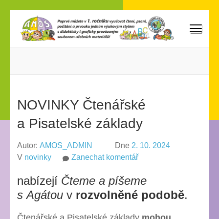
Přeskočit
na
obsah
AMOS
Poprvé můžete vyučovat v 1. ročníku čtení, psaní, počítání
(stiskněte
a prvouku jedním výukovým stylem s didakticky i graficky
Enter)
provázaným souborem učebních materiálů!
NOVINKY Čtenářské
a Pisatelské základy
Autor:
AMOS_ADMIN
Dne
2. 10. 2024
na
V
novinky
Zanechat komentář
NOVINKY
nabízejí
Čteme a píšeme
Čtenářské
a Pisatelské
s Agátou
v
rozvolněné podobě
.
základy
Čtenářské a Pisatelské základy
mohou