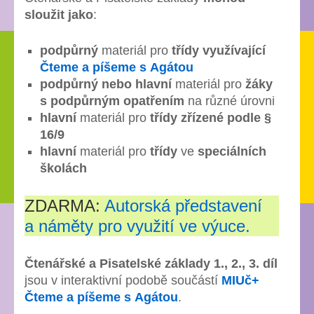
sloužit jako
:
podpůrný
materiál pro
třídy využívající
Čteme a píšeme s Agátou
podpůrný nebo hlavní
materiál pro
žáky
s podpůrným opatřením
na různé úrovni
hlavní
materiál pro
třídy zřízené podle §
16/9
hlavní
materiál pro
třídy
ve
speciálních
školách
ZDARMA:
Autorská představení
a náměty pro využití ve výuce.
Čtenářské a Pisatelské základy 1., 2., 3. díl
jsou v interaktivní podobě součástí
MIUč+
Čteme a píšeme s Agátou
.